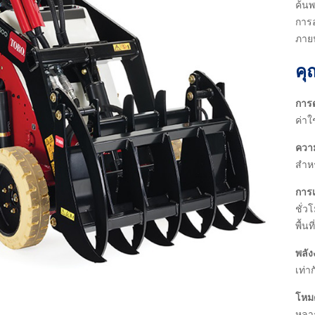
ค้น
การ
ภาย
คุ
การด
ค่าใช
ความ
สำห
การเ
ชั่ว
พื้น
พลัง
เท่า
โหม
หลา