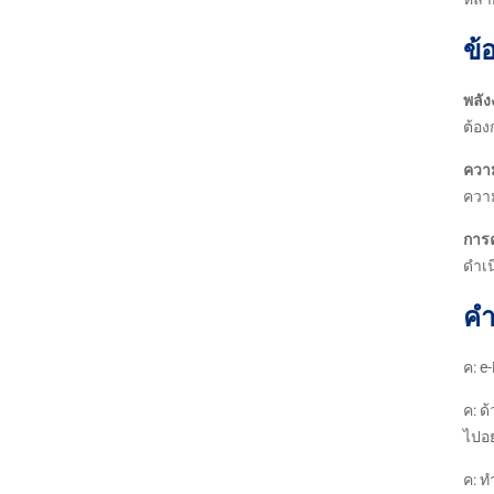
ข้
พลัง
ต้อ
ควา
ควา
การค
ดำเน
คำ
ค: e
ค: ด
ไปอย
ค: ท