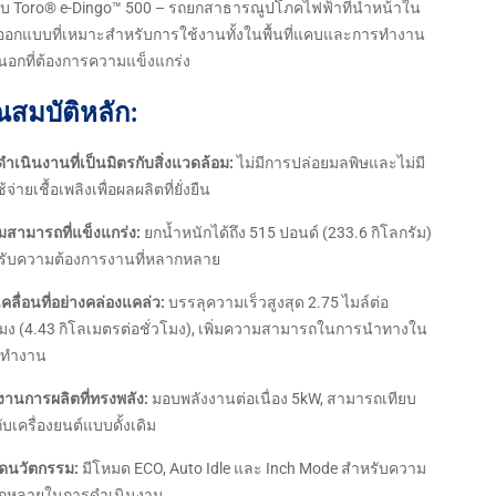
พบ Toro® e-Dingo™ 500 – รถยกสาธารณูปโภคไฟฟ้าที่นำหน้าใน
ออกแบบที่เหมาะสำหรับการใช้งานทั้งในพื้นที่แคบและการทำงาน
นอกที่ต้องการความแข็งแกร่ง
ณสมบัติหลัก:
ำเนินงานที่เป็นมิตรกับสิ่งแวดล้อม:
ไม่มีการปล่อยมลพิษและไม่มี
้จ่ายเชื้อเพลิงเพื่อผลผลิตที่ยั่งยืน
สามารถที่แข็งแกร่ง:
ยกน้ำหนักได้ถึง 515 ปอนด์ (233.6 กิโลกรัม)
รับความต้องการงานที่หลากหลาย
คลื่อนที่อย่างคล่องแคล่ว:
บรรลุความเร็วสูงสุด 2.75 ไมล์ต่อ
โมง (4.43 กิโลเมตรต่อชั่วโมง), เพิ่มความสามารถในการนำทางใน
ที่ทำงาน
งานการผลิตที่ทรงพลัง:
มอบพลังงานต่อเนื่อง 5kW, สามารถเทียบ
กับเครื่องยนต์แบบดั้งเดิม
ดนวัตกรรม:
มีโหมด ECO, Auto Idle และ Inch Mode สำหรับความ
กหลายในการดำเนินงาน