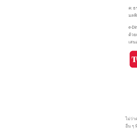
ค: ธ
มลพิ
e-D
ด้วย
เสนอ
ไม่ว่า
อื่น 