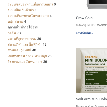
ระบบชลประทานเพื่อการเกษตร
0
ระบบป้องกันฟ้าผ่า
1
ระบบเติมอากาศในทะเลสาบ
4
Grow Gain
หญ้าสนาม
4
8-16-0 | DENSE CANO
ดูตามพื้นที่การใช้งาน
กอล์ฟ
73
อ่านเพิ่มเติม »
สถานที่อุตสาหกรรม
39
สนามกีฬาและพื้นที่กีฬา
43
สวนและภูมิทัศน์
48
เกษตรกรรม / การเพาะปลูก
28
โรงแรมและสันทนาการ
39
SoilForm Mini Dol
Balance Your Greens w