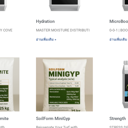
Hydration
MicroBoo
PY COVE
MASTER MOISTURE DISTRIBUTI
0-0-1 | B
อ่านเพิ่มเติม »
อ่านเพิ่มเติม
omite
SoilForm MiniGyp
Strength
ith
Rejuvenate Your Turf with
STRESS DE