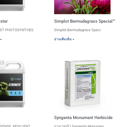
ster
Simplot Bermudagrass Special™
OOST PHOTOSYNTHES
Simplot Bermudagrass Speci
 »
อ่านเพิ่มเติม »
Syngenta Monument Herbicide
FENSE, RESILIENT
ยาฆ่าหญ้า Syngenta Monumen