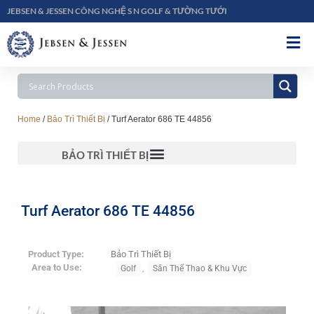
JEBSEN & JESSEN CÔNG NGHỆ S N GOLF & TƯỜNG TƯỚI
Home
/
Bảo Trì Thiết Bị
/ Turf Aerator 686 TE 44856
BẢO TRÌ THIẾT BỊ
Turf Aerator 686 TE 44856
Product Type:
Bảo Trì Thiết Bị
Area to Use:
,
Golf
Sân Thể Thao & Khu Vực