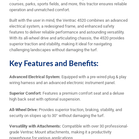
courses, parks, sports fields, and more, this tractor ensures reliable
operation and unmatched comfort.
Built with the user in mind, the Ventrac 4520 combines an advanced
electrical system, a redesigned frame, and enhanced safety
features to deliver reliable performance and astounding versatility.
With its all-wheel drive and articulating chassis, the 4520 provides
superior traction and stability, making it ideal for navigating
challenging landscapes without damaging the turf.
Key Features and Benefits:
Advanced Electrical System:
Equipped with a pre-wired plug & play
wiring harness and an advanced electronic instrument panel.
Superior Comfort:
Features a premium comfort seat and a deluxe
high back seat with optional suspension.
All-Wheel Drive:
Provides superior traction, braking, stability, and
security on slopes up to 30° without damaging the turf.
Versatility with Attachments:
Compatible with over 30 professional-
grade Ventrac Mount attachments, making it a productivity
powerhouse for various applications.