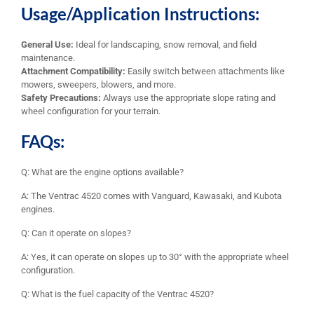
Usage/Application Instructions:
General Use:
Ideal for landscaping, snow removal, and field
maintenance.
Attachment Compatibility:
Easily switch between attachments like
mowers, sweepers, blowers, and more.
Safety Precautions:
Always use the appropriate slope rating and
wheel configuration for your terrain.
FAQs:
Q: What are the engine options available?
A: The Ventrac 4520 comes with Vanguard, Kawasaki, and Kubota
engines.
Q: Can it operate on slopes?
A: Yes, it can operate on slopes up to 30° with the appropriate wheel
configuration.
Q: What is the fuel capacity of the Ventrac 4520?