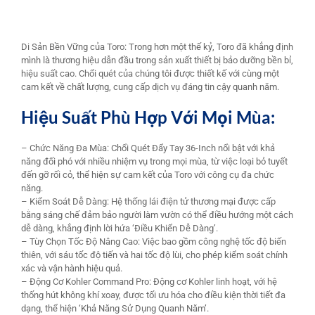
Di Sản Bền Vững của Toro: Trong hơn một thế kỷ, Toro đã khẳng định
mình là thương hiệu dẫn đầu trong sản xuất thiết bị bảo dưỡng bền bỉ,
hiệu suất cao. Chổi quét của chúng tôi được thiết kế với cùng một
cam kết về chất lượng, cung cấp dịch vụ đáng tin cậy quanh năm.
Hiệu Suất Phù Hợp Với Mọi Mùa:
– Chức Năng Đa Mùa: Chổi Quét Đẩy Tay 36-Inch nổi bật với khả
năng đối phó với nhiều nhiệm vụ trong mọi mùa, từ việc loại bỏ tuyết
đến gỡ rối cỏ, thể hiện sự cam kết của Toro với công cụ đa chức
năng.
– Kiểm Soát Dễ Dàng: Hệ thống lái điện tử thương mại được cấp
bằng sáng chế đảm bảo người làm vườn có thể điều hướng một cách
dễ dàng, khẳng định lời hứa ‘Điều Khiển Dễ Dàng’.
– Tùy Chọn Tốc Độ Nâng Cao: Việc bao gồm công nghệ tốc độ biến
thiên, với sáu tốc độ tiến và hai tốc độ lùi, cho phép kiểm soát chính
xác và vận hành hiệu quả.
– Động Cơ Kohler Command Pro: Động cơ Kohler linh hoạt, với hệ
thống hút không khí xoay, được tối ưu hóa cho điều kiện thời tiết đa
dạng, thể hiện ‘Khả Năng Sử Dụng Quanh Năm’.