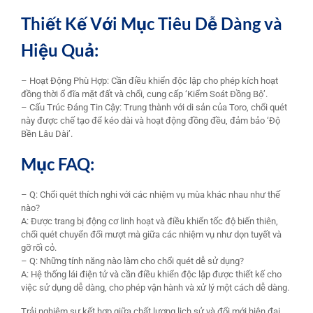
Thiết Kế Với Mục Tiêu Dễ Dàng và
Hiệu Quả:
– Hoạt Động Phù Hợp: Cần điều khiển độc lập cho phép kích hoạt
đồng thời ổ đĩa mặt đất và chổi, cung cấp ‘Kiểm Soát Đồng Bộ’.
– Cấu Trúc Đáng Tin Cậy: Trung thành với di sản của Toro, chổi quét
này được chế tạo để kéo dài và hoạt động đồng đều, đảm bảo ‘Độ
Bền Lâu Dài’.
Mục FAQ:
– Q: Chổi quét thích nghi với các nhiệm vụ mùa khác nhau như thế
nào?
A: Được trang bị động cơ linh hoạt và điều khiển tốc độ biến thiên,
chổi quét chuyển đổi mượt mà giữa các nhiệm vụ như dọn tuyết và
gỡ rối cỏ.
– Q: Những tính năng nào làm cho chổi quét dễ sử dụng?
A: Hệ thống lái điện tử và cần điều khiển độc lập được thiết kế cho
việc sử dụng dễ dàng, cho phép vận hành và xử lý một cách dễ dàng.
Trải nghiệm sự kết hợp giữa chất lượng lịch sử và đổi mới hiện đại