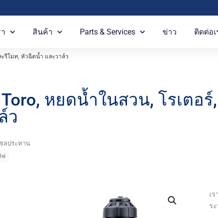
รา
สินค้า
Parts & Services
ข่าว
ติดต่อเ
ะรีโมท, หัวฉีดน้ำ และวาล์ว
 Toro, หยดน้ำในสวน, โรเตอร์,
ล์ว
ชลประทาน
์ฟ
เร
ระ