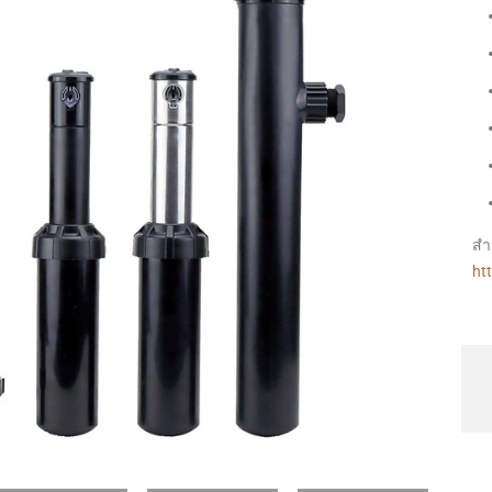
สำห
ht