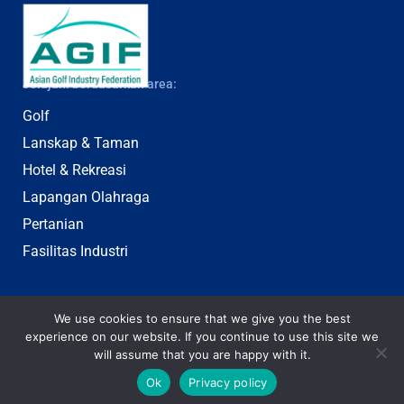
Jelajahi berdasarkan area:
Golf
Lanskap & Taman
Hotel & Rekreasi
Lapangan Olahraga
Pertanian
Fasilitas Industri
We use cookies to ensure that we give you the best
experience on our website. If you continue to use this site we
will assume that you are happy with it.
© 2003-2025 Jebsen & Jessen Pte Ltd. Semua hak cipta.
Ok
Privacy policy
English
Bahasa
ไทย
(
Thai
)
Tiếng Việt
(
Vietnamese
)